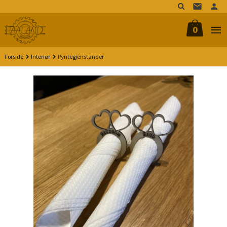
Gå
til
innholdet
0
Forside
Interiør
Pyntegjenstander