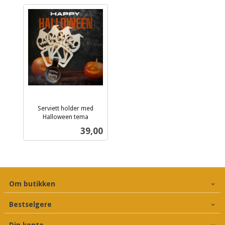
Serviett holder med
Halloween tema
inkl.
Pris
39,00
mva.
Om butikken
Bestselgere