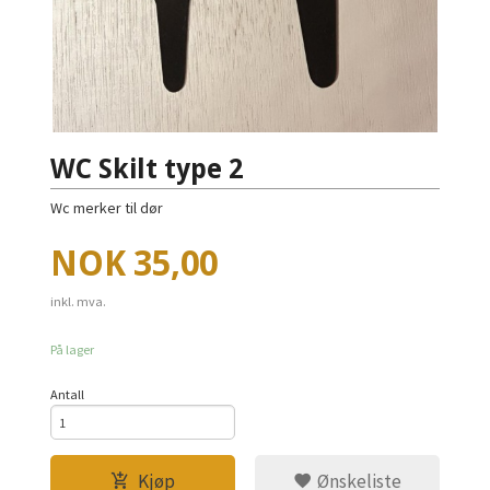
WC Skilt type 2
Wc merker til dør
Pris
NOK
35,00
inkl. mva.
På lager
Antall
Kjøp
Ønskeliste