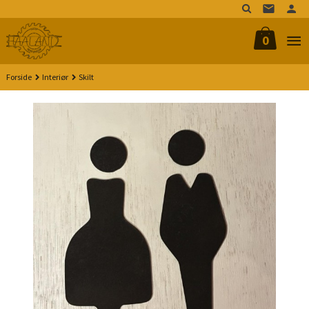
Gå
til
innholdet
0
Forside
Interiør
Skilt