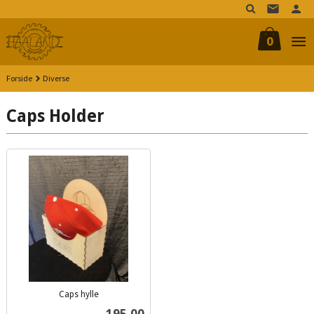
Gå
til
innholdet
0
Forside
Diverse
Caps Holder
Caps hylle
inkl.
Pris
195,00