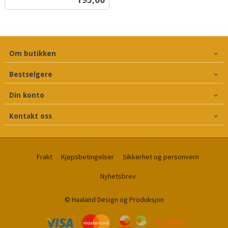
mva.
Om butikken
Bestselgere
Din konto
Kontakt oss
Frakt
Kjøpsbetingelser
Sikkerhet og personvern
Nyhetsbrev
© Haaland Design og Produksjon