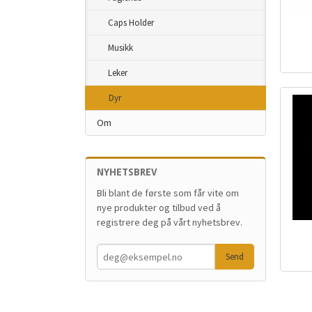
Caps Holder
Musikk
inkl.
mva.
Leker
Dyr
Om
NYHETSBREV
Bli blant de første som får vite om
nye produkter og tilbud ved å
registrere deg på vårt nyhetsbrev.
inkl.
mva.