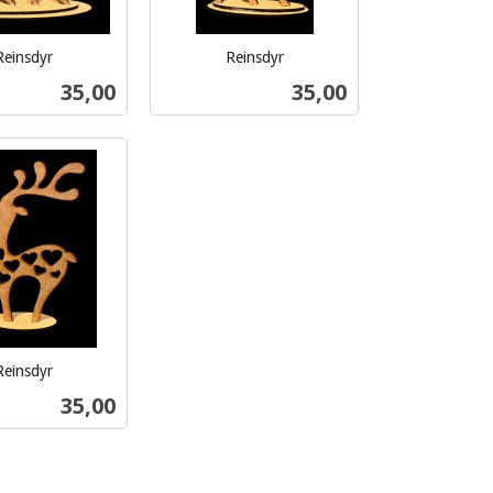
Reinsdyr
Reinsdyr
inkl.
Pris
Pris
35,00
35,00
mva.
Kjøp
Kjøp
Reinsdyr
Pris
35,00
Kjøp