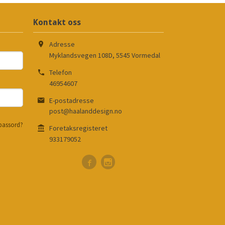
Kontakt oss
Adresse
Myklandsvegen 108D
,
5545
Vormedal
Telefon
46954607
E-postadresse
post@haalanddesign.no
passord?
Foretaksregisteret
933179052