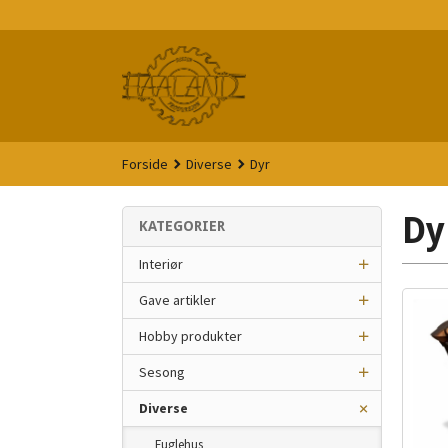
Gå
til
innholdet
Forside
Diverse
Dyr
Dy
KATEGORIER
Interiør
Gave artikler
Hobby produkter
Sesong
Diverse
Fuglehus