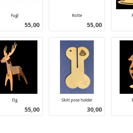
Fugl
Rotte
inkl.
inkl.
Pris
Pris
55,00
55,00
mva.
mva.
Kjøp
Kjøp
Elg
Skitt pose holder
inkl.
inkl.
Pris
Pris
55,00
30,00
mva.
mva.
Kjøp
Kjøp