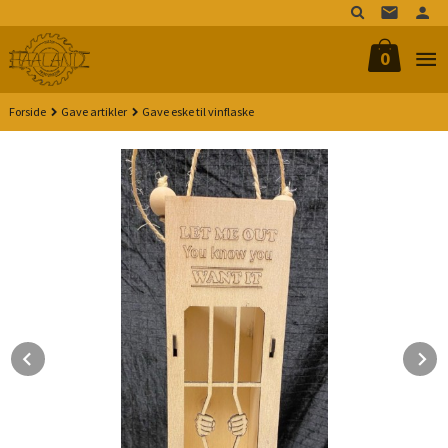
Gå
til
innholdet
0
Forside
Gave artikler
Gave eske til vinflaske
Prev
N