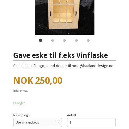
Gave eske til f.eks Vinflaske
Skal du ha på logo, send denne til post@haalanddesign.no
Pris
NOK
250,00
inkl. mva.
På lager
Navn/Logo
Antall