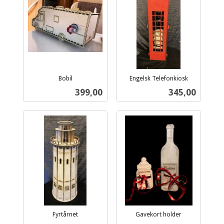
Bobil
Engelsk Telefonkiosk
inkl.
inkl.
Pris
Pris
399,00
345,00
mva.
mva.
Fyrtårnet
Gavekort holder
inkl.
inkl.