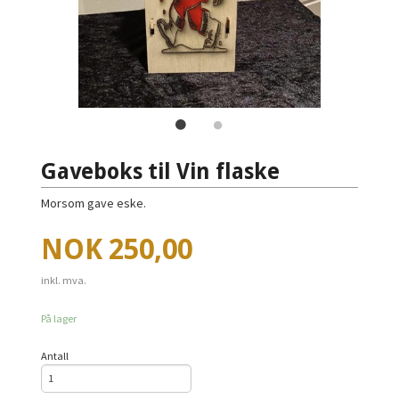
Gaveboks til Vin flaske
Morsom gave eske.
Pris
NOK
250,00
inkl. mva.
På lager
Antall