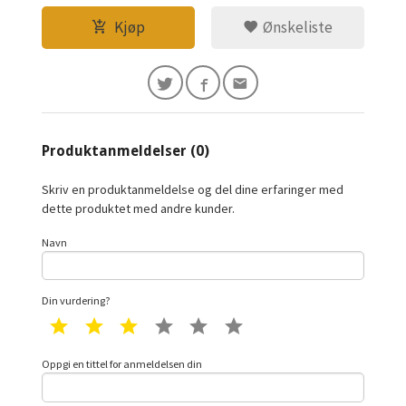
Kjøp
Ønskeliste
Produktanmeldelser (0)
Skriv en produktanmeldelse og del dine erfaringer med
dette produktet med andre kunder.
Navn
Din vurdering?
1 star
2 star
3 star
4 star
5 star
6 star
Oppgi en tittel for anmeldelsen din