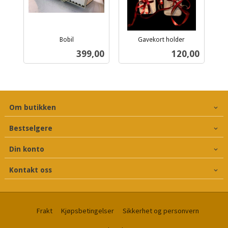
Bobil
Gavekort holder
inkl.
inkl.
Pris
Pris
399,00
120,00
mva.
mva.
Om butikken
Bestselgere
Din konto
Kontakt oss
Frakt
Kjøpsbetingelser
Sikkerhet og personvern